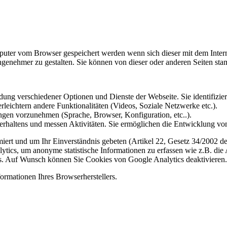
omputer vom Browser gespeichert werden wenn sich dieser mit dem Inte
enehmer zu gestalten. Sie können von dieser oder anderen Seiten st
ung verschiedener Optionen und Dienste der Webseite. Sie identifizier
rleichtern andere Funktionalitäten (Videos, Soziale Netzwerke etc.).
gen vorzunehmen (Sprache, Browser, Konfiguration, etc..).
rhaltens und messen Aktivitäten. Sie ermöglichen die Entwicklung von
iert und um Ihr Einverständnis gebeten (Artikel 22, Gesetz 34/2002 der
ytics, um anonyme statistische Informationen zu erfassen wie z.B. die
. Auf Wunsch können Sie Cookies von Google Analytics deaktivieren.
ormationen Ihres Browserherstellers.