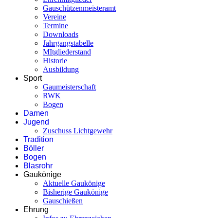
Gauschützenmeisteramt
Vereine
Termine
Downloads
Jahrgangstabelle
MItgliederstand
Historie
Ausbildung
Sport
Gaumeisterschaft
RWK
Bogen
Damen
Jugend
Zuschuss Lichtgewehr
Tradition
Böller
Bogen
Blasrohr
Gaukönige
Aktuelle Gaukönige
Bisherige Gaukönige
Gauschießen
Ehrung